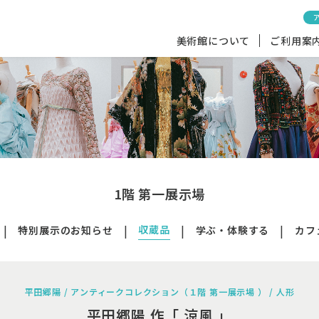
美術館について
ご利用案
1階 第一展示場
収蔵品
特別展示のお知らせ
学ぶ・体験する
カフ
平田郷陽 / アンティークコレクション（１階 第一展示場 ） / 人形
平田郷陽 作「 涼風 」